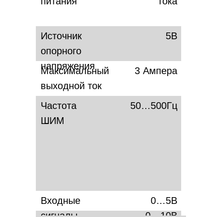
питания
тока
Источник
5В
опорного
напряжения
Максимальный
3 Ампера
выходной ток
Частота
50…500Гц
ШИМ
Входные
0…5В
сигналы
0…10В